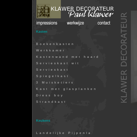
Kasten
Boekenkasten
Werkkamer
Kastenwand met haard
Servieskast wit
Servieskast
Spiegelkast
3 Muisketiers
Kast met glasplanken
Dress boy
Strandkast
Keukens
Landelijke Pijpenla